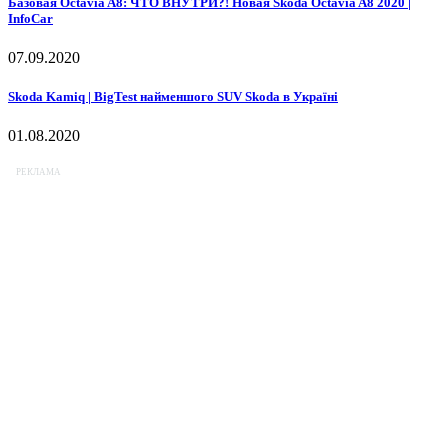
Базовая Octavia A8: ЧТО ВНУТРИ?! Новая Skoda Octavia A8 2020 |
InfoCar
07.09.2020
Skoda Kamiq | BigTest найменшого SUV Skoda в Україні
01.08.2020
РЕКЛАМА