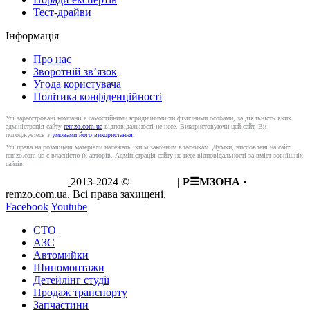
Тест-драйви
Інформація
Про нас
Зворотній зв’язок
Угода користувача
Політика конфіденційності
Усі зареєстровані компанії є самостійними юридичними чи фізичними особами, за діяльність яких
адміністрація сайту
remzo.com.ua
відповідальності не несе. Використовуючи цей сайт, Ви
погоджуєтесь з
умовами його використання
.
Усі права на розміщені матеріали належать їхнім законним власникам. Думки, висловлені на сайті
remzo.com.ua є власністю їх авторів. Адміністрація сайту не несе відповідальності за вміст зовнішніх
сайтів.
2013-2024 ©
REMZO
| Р☰МЗОНА
•
remzo.com.ua. Всі права захищені.
Facebook
Youtube
СТО
АЗС
Автомийки
Шиномонтажи
Детейлінг студії
Продаж транспорту
Запчастини