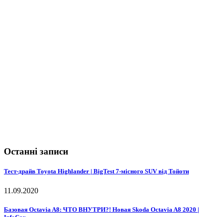
Останні записи
Тест-драйв Toyota Highlander | BigTest 7-місного SUV від Тойоти
11.09.2020
Базовая Octavia A8: ЧТО ВНУТРИ?! Новая Skoda Octavia A8 2020 |