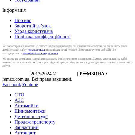
Інформація
Про нас
Зворотній зв’язок
Угода користувача
Політика конфіденційності
Усі зареєстровані компанії є самостійними юридичними чи фізичними особами, за діяльність яких
адміністрація сайту
remzo.com.ua
відповідальності не несе. Використовуючи цей сайт, Ви
погоджуєтесь з
умовами його використання
.
Усі права на розміщені матеріали належать їхнім законним власникам. Думки, висловлені на сайті
remzo.com.ua є власністю їх авторів. Адміністрація сайту не несе відповідальності за вміст зовнішніх
сайтів.
2013-2024 ©
REMZO
| Р☰МЗОНА
•
remzo.com.ua. Всі права захищені.
Facebook
Youtube
СТО
АЗС
Автомийки
Шиномонтажи
Детейлінг студії
Продаж транспорту
Запчастини
Автошрот