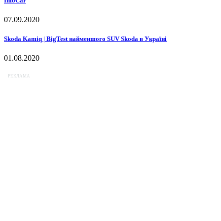
InfoCar
07.09.2020
Skoda Kamiq | BigTest найменшого SUV Skoda в Україні
01.08.2020
РЕКЛАМА