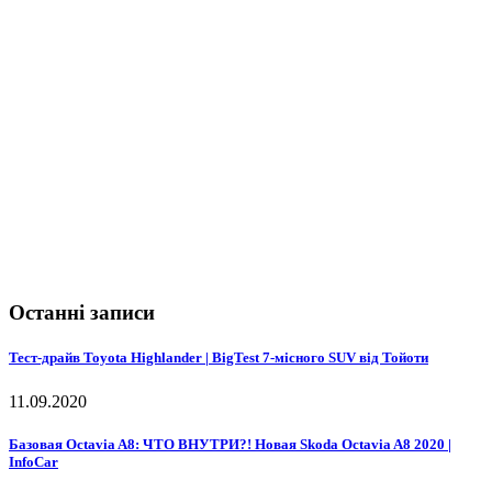
Останні записи
Тест-драйв Toyota Highlander | BigTest 7-місного SUV від Тойоти
11.09.2020
Базовая Octavia A8: ЧТО ВНУТРИ?! Новая Skoda Octavia A8 2020 |
InfoCar