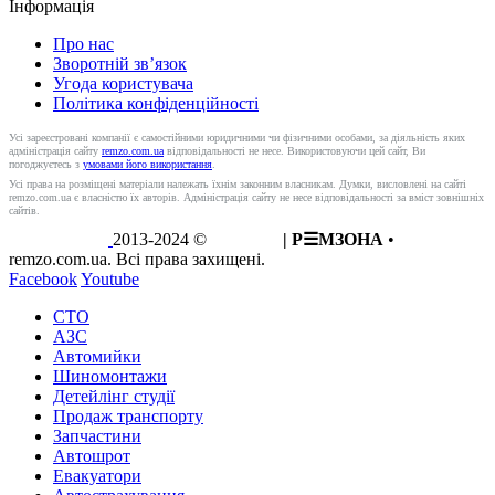
Інформація
Про нас
Зворотній зв’язок
Угода користувача
Політика конфіденційності
Усі зареєстровані компанії є самостійними юридичними чи фізичними особами, за діяльність яких
адміністрація сайту
remzo.com.ua
відповідальності не несе. Використовуючи цей сайт, Ви
погоджуєтесь з
умовами його використання
.
Усі права на розміщені матеріали належать їхнім законним власникам. Думки, висловлені на сайті
remzo.com.ua є власністю їх авторів. Адміністрація сайту не несе відповідальності за вміст зовнішніх
сайтів.
2013-2024 ©
REMZO
| Р☰МЗОНА
•
remzo.com.ua. Всі права захищені.
Facebook
Youtube
СТО
АЗС
Автомийки
Шиномонтажи
Детейлінг студії
Продаж транспорту
Запчастини
Автошрот
Евакуатори