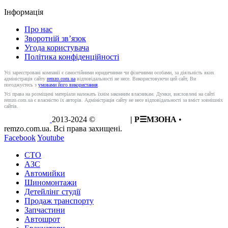
Інформація
Про нас
Зворотній зв’язок
Угода користувача
Політика конфіденційності
Усі зареєстровані компанії є самостійними юридичними чи фізичними особами, за діяльність яких
адміністрація сайту
remzo.com.ua
відповідальності не несе. Використовуючи цей сайт, Ви
погоджуєтесь з
умовами його використання
.
Усі права на розміщені матеріали належать їхнім законним власникам. Думки, висловлені на сайті
remzo.com.ua є власністю їх авторів. Адміністрація сайту не несе відповідальності за вміст зовнішніх
сайтів.
2013-2024 ©
REMZO
| Р☰МЗОНА
•
remzo.com.ua. Всі права захищені.
Facebook
Youtube
СТО
АЗС
Автомийки
Шиномонтажи
Детейлінг студії
Продаж транспорту
Запчастини
Автошрот