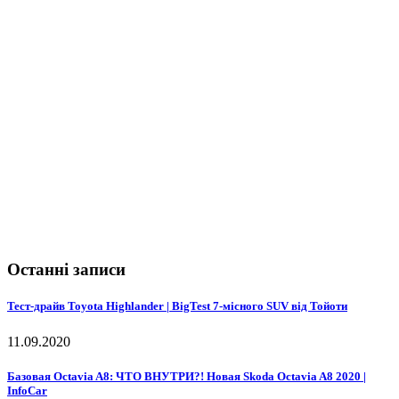
Останні записи
Тест-драйв Toyota Highlander | BigTest 7-місного SUV від Тойоти
11.09.2020
Базовая Octavia A8: ЧТО ВНУТРИ?! Новая Skoda Octavia A8 2020 |
InfoCar