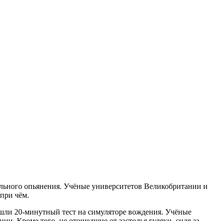
гольного опьянения. Учёные университетов Великобритании и
 при чём.
шли 20-минутный тест на симуляторе вождения. Учёные
ии. Кроме того, не отошедшие от застолья гуляки, сидя за