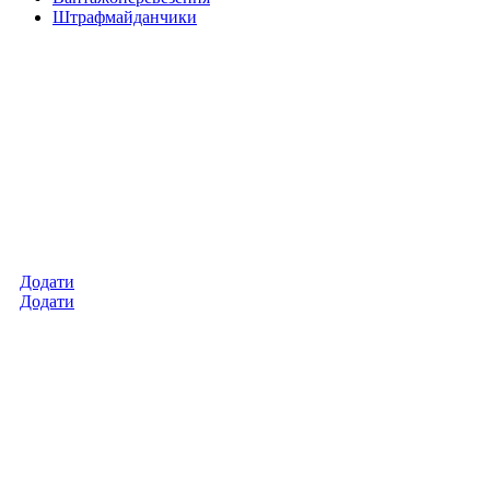
Штрафмайданчики
Додати
Додати