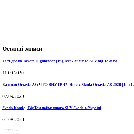
Останні записи
Тест-драйв Toyota Highlander | BigTest 7-місного SUV від Тойоти
11.09.2020
Базовая Octavia A8: ЧТО ВНУТРИ?! Новая Skoda Octavia A8 2020 | InfoC
07.09.2020
Skoda Kamiq | BigTest найменшого SUV Skoda в Україні
01.08.2020
РЕКЛАМА