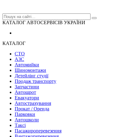
КАТАЛОГ АВТОСЕРВІСІВ УКРАЇНИ
КАТАЛОГ
СТО
АЗС
Автомийки
Шиномонтажи
Детейлінг студії
Продаж транспорту
Запчастини
Автошрот
Евакуатори
Автострахування
Прокат / Оренда
Парковки
Автошколи
Таксі
Пасажироперевезення
Вантажоперевезення