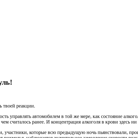
уль!
ь твоей реакции.
ость управлять автомобилем в той же мере, как состояние алко
чем считалось ранее. И концентрация алкоголя в крови здесь ни
и, участники, которые всю предыдущую ночь пьянствовали, про
от похмелья, наблюдается значительное замедление скорости реакц