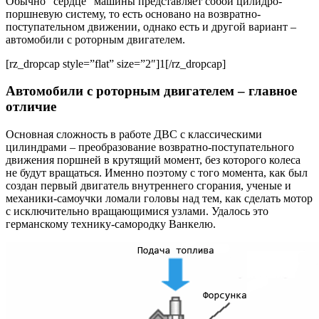
Обычно “сердце” машины представляет собой цилидро-
поршневую систему, то есть основано на возвратно-
поступательном движении, однако есть и другой вариант –
автомобили с роторным двигателем.
[rz_dropcap style=”flat” size=”2″]1[/rz_dropcap]
Автомобили с роторным двигателем – главное
отличие
Основная сложность в работе ДВС с классическими
цилиндрами – преобразование возвратно-поступательного
движения поршней в крутящий момент, без которого колеса
не будут вращаться. Именно поэтому с того момента, как был
создан первый двигатель внутреннего сгорания, ученые и
механики-самоучки ломали головы над тем, как сделать мотор
с исключительно вращающимися узлами. Удалось это
германскому технику-самородку Ванкелю.