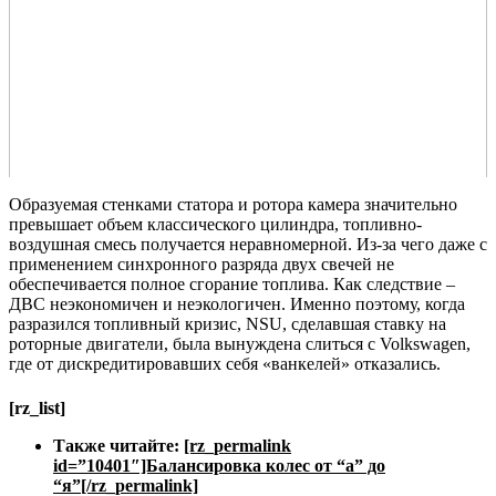
Образуемая стенками статора и ротора камера значительно
превышает объем классического цилиндра, топливно-
воздушная смесь получается неравномерной. Из-за чего даже с
применением синхронного разряда двух свечей не
обеспечивается полное сгорание топлива. Как следствие –
ДВС неэкономичен и неэкологичен. Именно поэтому, когда
разразился топливный кризис, NSU, сделавшая ставку на
роторные двигатели, была вынуждена слиться с Volkswagen,
где от дискредитировавших себя «ванкелей» отказались.
[rz_list]
Также читайте:
[rz_permalink
id=”10401″]Балансировка колес от “а” до
“я”[/rz_permalink]