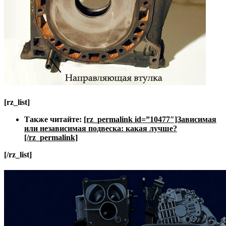
[rz_list]
Также читайте:
[rz_permalink id=”10477″]Зависимая
или независимая подвеска: какая лучше?
[/rz_permalink]
[/rz_list]