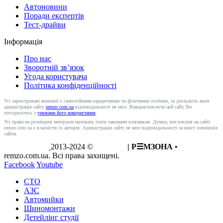
РЕМЗОНА
Всі автосервіси
Каталог автопослуг
Мапа автосервісів
ДОДАТИ АВТОСЕРВІС
Статті
Автоновини
Поради експертів
Тест-драйви
Інформація
Про нас
Зворотній зв’язок
Угода користувача
Політика конфіденційності
Усі зареєстровані компанії є самостійними юридичними чи фізичними особами, за діяльність яких