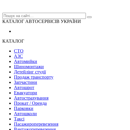
КАТАЛОГ АВТОСЕРВІСІВ УКРАЇНИ
КАТАЛОГ
СТО
АЗС
Автомийки
Шиномонтажи
Детейлінг студії
Продаж транспорту
Запчастини
Автошрот
Евакуатори
Автострахування
Прокат / Оренда
Парковки
Автошколи
Таксі
Пасажироперевезення
Вантажоперевезення