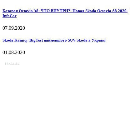
Останні записи
Тест-драйв Toyota Highlander | BigTest 7-місного SUV від Тойоти
11.09.2020
Базовая Octavia A8: ЧТО ВНУТРИ?! Новая Skoda Octavia A8 2020 |
InfoCar
07.09.2020
Skoda Kamiq | BigTest найменшого SUV Skoda в Україні
01.08.2020
РЕКЛАМА