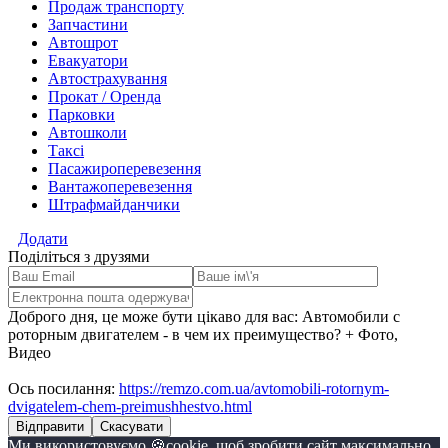
адміністрація сайту
remzo.com.ua
відповідальності не несе. Використовуючи цей сайт, Ви
погоджуєтесь з
умовами його використання
.
Усі права на розміщені матеріали належать їхнім законним власникам. Думки, висловлені на сайті
remzo.com.ua є власністю їх авторів. Адміністрація сайту не несе відповідальності за вміст зовнішніх
сайтів.
2013-2024 ©
REMZO
| Р☰МЗОНА
•
remzo.com.ua. Всі права захищені.
Facebook
Youtube
СТО
АЗС
Автомийки
Шиномонтажи
Детейлінг студії
Продаж транспорту
Запчастини
Автошрот
Евакуатори
Автострахування
Прокат / Оренда
Парковки
Автошколи
Таксі
Пасажироперевезення
Вантажоперевезення
Штрафмайданчики