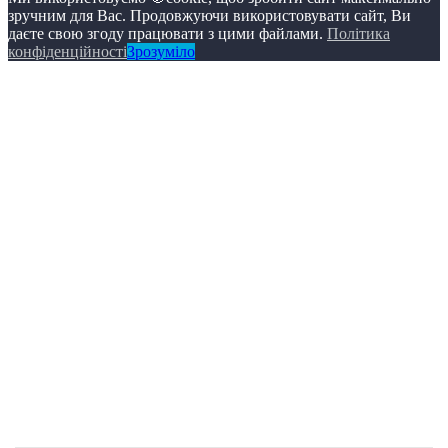
Додати
Поділіться з друзями
Доброго дня, це може бути цікаво для вас: Автомобили с
роторным двигателем - в чем их преимущество? + Фото,
Видео
Ось посилання:
https://remzo.com.ua/avtomobili-rotornym-
dvigatelem-chem-preimushhestvo.html
Відправити
Скасувати
Ми використовуємо 🍪cookie, щоб зробити сайт максимально
зручним для Вас. Продовжуючи використовувати сайт, Ви
даєте свою згоду працювати з цими файлами.
Політика
конфіденційності
Зрозуміло