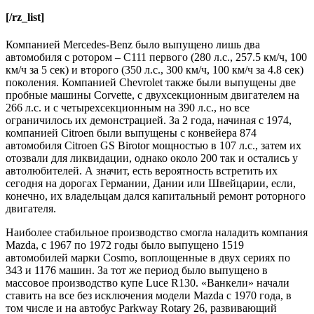
[/rz_list]
Компанией Mercedes-Benz было выпущено лишь два
автомобиля с ротором – С111 первого (280 л.с., 257.5 км/ч, 100
км/ч за 5 сек) и второго (350 л.с., 300 км/ч, 100 км/ч за 4.8 сек)
поколения. Компанией Chevrolet также были выпущены две
пробные машины Corvette, с двухсекционным двигателем на
266 л.с. и с четырехсекционным на 390 л.с., но все
ограничилось их демонстрацией. За 2 года, начиная с 1974,
компанией Citroen были выпущены с конвейера 874
автомобиля Citroen GS Birotor мощностью в 107 л.с., затем их
отозвали для ликвидации, однако около 200 так и остались у
автолюбителей. А значит, есть вероятность встретить их
сегодня на дорогах Германии, Дании или Швейцарии, если,
конечно, их владельцам дался капитальный ремонт роторного
двигателя.
Наиболее стабильное производство смогла наладить компания
Mazda, с 1967 по 1972 годы было выпущено 1519
автомобилей марки Cosmo, воплощенные в двух сериях по
343 и 1176 машин. За тот же период было выпущено в
массовое производство купе Luce R130. «Ванкели» начали
ставить на все без исключения модели Mazda с 1970 года, в
том числе и на автобус Parkway Rotary 26, развивающий