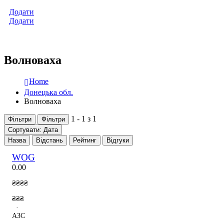
Додати
Додати
Волноваха
Home
Донецька обл.
Волноваха
1 - 1 з 1
Фільтри
Фільтри
Сортувати: Дата
Назва
Відстань
Рейтинг
Відгуки
WOG
0.0
0
₴₴₴₴
₴₴₴
·
АЗС