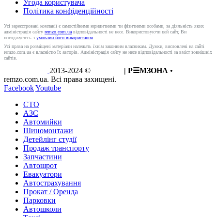
Угода користувача
Політика конфіденційності
Усі зареєстровані компанії є самостійними юридичними чи фізичними особами, за діяльність яких
адміністрація сайту
remzo.com.ua
відповідальності не несе. Використовуючи цей сайт, Ви
погоджуєтесь з
умовами його використання
.
Усі права на розміщені матеріали належать їхнім законним власникам. Думки, висловлені на сайті
remzo.com.ua є власністю їх авторів. Адміністрація сайту не несе відповідальності за вміст зовнішніх
сайтів.
2013-2024 ©
REMZO
| Р☰МЗОНА
•
remzo.com.ua. Всі права захищені.
Facebook
Youtube
СТО
АЗС
Автомийки
Шиномонтажи
Детейлінг студії
Продаж транспорту
Запчастини
Автошрот
Евакуатори
Автострахування
Прокат / Оренда
Парковки
Автошколи