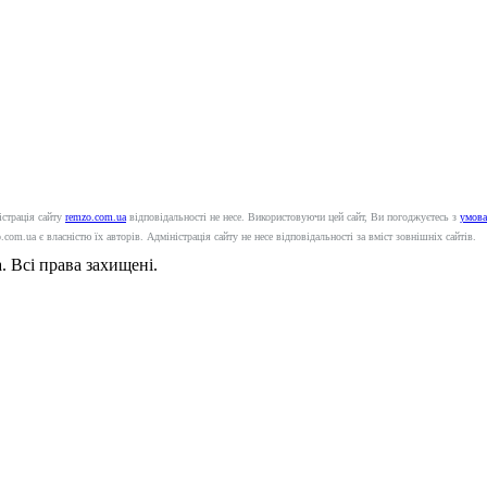
істрація сайту
remzo.com.ua
відповідальності не несе. Використовуючи цей сайт, Ви погоджуєтесь з
умова
com.ua є власністю їх авторів. Адміністрація сайту не несе відповідальності за вміст зовнішніх сайтів.
. Всі права захищені.