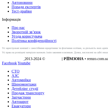
Автоновини
Поради експертів
Тест-драйви
Інформація
Про нас
Зворотній зв’язок
Угода користувача
Політика конфіденційності
Усі зареєстровані компанії є самостійними юридичними чи фізичними особами, за діяльність яких адмін
Усі права на розміщені матеріали належать їхнім законним власникам. Думки, висловлені на сайті remzo.
2013-2024 ©
REMZO
| Р☰МЗОНА
• remzo.com.ua
Facebook
Youtube
СТО
АЗС
Автомийки
Шиномонтажи
Детейлінг студії
Продаж транспорту
Запчастини
Автошрот
Евакуатори