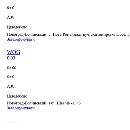
₴₴₴
·
АЗС
·
Цілодобово
Новоград-Волинський, с. Нова Романівка, вул. Житомирське шосе, 3
Зателефонувати
WOG
0.0
0
₴₴₴₴
₴₴₴
·
АЗС
·
Цілодобово
Новоград-Волинський, вул. Шевченка, 43
Зателефонувати
РЕКЛАМА