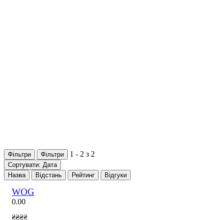
1 - 2 з 2
Фільтри
Фільтри
Сортувати: Дата
Назва
Відстань
Рейтинг
Відгуки
WOG
0.0
0
₴₴₴₴