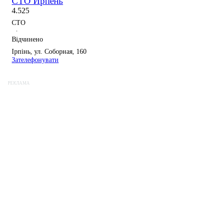
СТО Ирпень
4.5
25
СТО
·
Відчинено
Ірпінь, ул. Соборная, 160
Зателефонувати
РЕКЛАМА