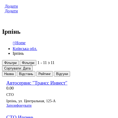
Додати
Додати
Ірпінь
Home
Київська обл.
Ірпінь
1 - 11 з 11
Фільтри
Фільтри
Сортувати: Дата
Назва
Відстань
Рейтинг
Відгуки
Автосервис "Трансс Инвест"
0.0
0
СТО
Ірпінь, ул. Центральная, 125-А
Зателефонувати
СТО Ирпень