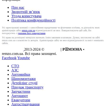
Про нас
Зворотній зв’язок
Угода користувача
Політика конфіденційності
Усі зареєстровані компанії є самостійними юридичними чи фізичними особами, за діяльність яких
адміністрація сайту
remzo.com.ua
відповідальності не несе. Використовуючи цей сайт, Ви
погоджуєтесь з
умовами його використання
.
Усі права на розміщені матеріали належать їхнім законним власникам. Думки, висловлені на сайті
remzo.com.ua є власністю їх авторів. Адміністрація сайту не несе відповідальності за вміст зовнішніх
сайтів.
2013-2024 ©
REMZO
| Р☰МЗОНА
•
remzo.com.ua. Всі права захищені.
Facebook
Youtube
СТО
АЗС
Автомийки
Шиномонтажи
Детейлінг студії
Продаж транспорту
Запчастини
Автошрот
Евакуатори
Автострахування