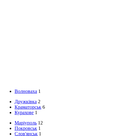
Волноваха
1
Дружківка
2
Краматорськ
6
Курахове
1
Маріуполь
12
Покровськ
1
Слов'янськ
1