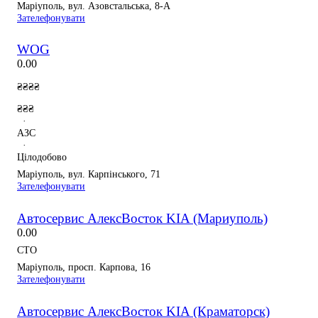
Маріуполь, вул. Азовстальська, 8-А
Зателефонувати
WOG
0.0
0
₴₴₴₴
₴₴₴
·
АЗС
·
Цілодобово
Маріуполь, вул. Карпінського, 71
Зателефонувати
Автосервис АлексВосток KIA (Мариуполь)
0.0
0
СТО
Маріуполь, просп. Карпова, 16
Зателефонувати
Автосервис АлексВосток KIA (Краматорск)