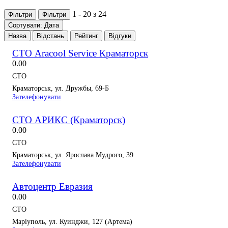
1 - 20 з 24
Фільтри
Фільтри
Сортувати: Дата
Назва
Відстань
Рейтинг
Відгуки
СТО Aracool Service Краматорск
0.0
0
СТО
Краматорськ, ул. Дружбы, 69-Б
Зателефонувати
СТО АРИКС (Краматорск)
0.0
0
СТО
Краматорськ, ул. Ярослава Мудрого, 39
Зателефонувати
Автоцентр Евразия
0.0
0
СТО
Маріуполь, ул. Куинджи, 127 (Артема)