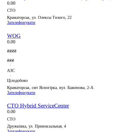
0.0
0
СТО
Краматорськ, ул. Олексы Тихого, 22
Зателефонувати
WOG
0.0
0
₴₴₴₴
₴₴₴
·
АЗС
·
Цілодобово
Краматорськ, смт Ясногірка, вул. Баженова, 2-А
Зателефонувати
СТО Hybrid ServiceCenter
0.0
0
СТО
Дружківка, ул. Привокзальная, 4
Зателефонувати