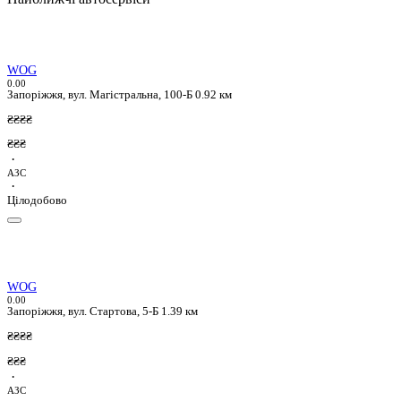
WOG
0.0
0
Запоріжжя, вул. Магістральна, 100-Б
0.92 км
₴₴₴₴
₴₴₴
·
АЗС
·
Цілодобово
WOG
0.0
0
Запоріжжя, вул. Стартова, 5-Б
1.39 км
₴₴₴₴
₴₴₴
·
АЗС