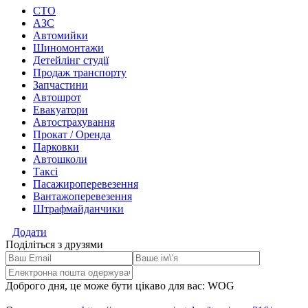
СТО
АЗС
Автомийки
Шиномонтажи
Детейлінг студії
Продаж транспорту
Запчастини
Автошрот
Евакуатори
Автострахування
Прокат / Оренда
Парковки
Автошколи
Таксі
Пасажироперевезення
Вантажоперевезення
Штрафмайданчики
Додати
Поділіться з друзями
Доброго дня, це може бути цікаво для вас: WOG