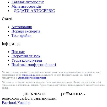
Каталог автопослуг
Мапа автосервісів
ДОДАТИ АВТОСЕРВІС
Статті
Автоновини
Поради експертів
Тест-драйви
Інформація
Про нас
Зворотній зв’язок
Угода користувача
Політика конфіденційності
Усі зареєстровані компанії є самостійними юридичними чи фізичними особами, за діяльність яких
адміністрація сайту
remzo.com.ua
відповідальності не несе. Використовуючи цей сайт, Ви
погоджуєтесь з
умовами його використання
.
Усі права на розміщені матеріали належать їхнім законним власникам. Думки, висловлені на сайті
remzo.com.ua є власністю їх авторів. Адміністрація сайту не несе відповідальності за вміст зовнішніх
сайтів.
2013-2024 ©
REMZO
| Р☰МЗОНА
•
remzo.com.ua. Всі права захищені.
Facebook
Youtube