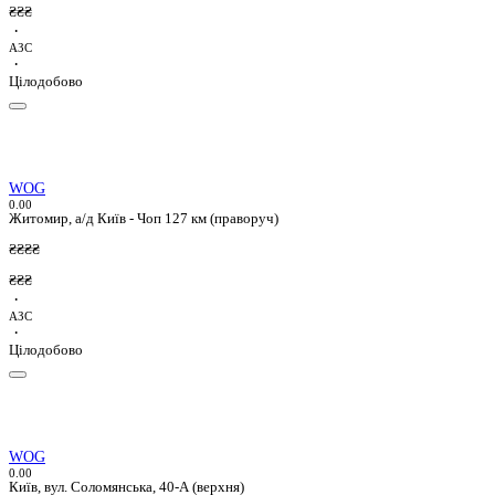
₴₴₴
·
АЗС
·
Цілодобово
WOG
0.0
0
Житомир, а/д Київ - Чоп 127 км (праворуч)
₴₴₴₴
₴₴₴
·
АЗС
·
Цілодобово
WOG
0.0
0
Київ, вул. Соломянська, 40-А (верхня)