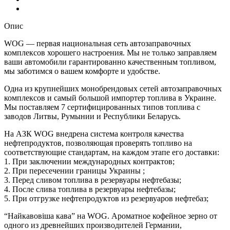
Опис
WOG — первая национальная сеть автозаправочных
комплексов хорошего настроения. Мы не только заправляем
ваши автомобили гарантированно качественным топливом,
мы заботимся о вашем комфорте и удобстве.
Одна из крупнейших монобрендовых сетей автозаправочных
комплексов и самый большой импортер топлива в Украине.
Мы поставляем 7 сертифицированных типов топлива с
заводов Литвы, Румынии и Республики Беларусь.
На АЗК WOG внедрена система контроля качества
нефтепродуктов, позволяющая проверять топливо на
соответствующие стандартам, на каждом этапе его доставки:
1. При заключении международных контрактов;
2. При пересечении границы Украины ;
3. Перед сливом топлива в резервуары нефтебазы;
4. После слива топлива в резервуары нефтебазы;
5. При отгрузке нефтепродуктов из резервуаров нефтебаз;
“Найкавовіша кава” на WOG. Ароматное кофейное зерно от
одного из древнейших производителей Германии,