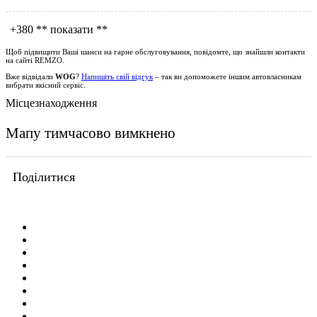
+380
** показати **
Щоб підвищити Ваші шанси на гарне обслуговування, повідомте, що знайшли контакти
на сайті
REMZO
.
Вже відвідали
WOG
?
Напишіть свій відгук
– так ви допоможете іншим автовласникам
вибрати якісний сервіс.
Місцезнаходження
Мапу тимчасово вимкнено
Поділитися