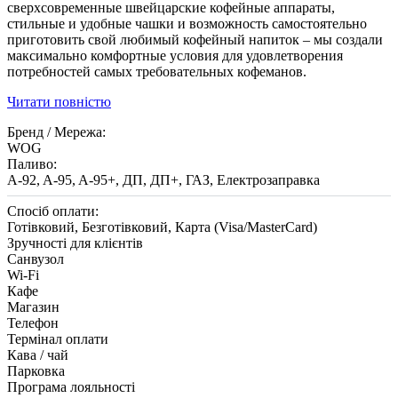
сверхсовременные швейцарские кофейные аппараты,
стильные и удобные чашки и возможность самостоятельно
приготовить свой ​​любимый кофейный напиток – мы создали
максимально комфортные условия для удовлетворения
потребностей самых требовательных кофеманов.
Читати повністю
Бренд / Мережа:
WOG
Паливо:
A-92, A-95, A-95+, ДП, ДП+, ГАЗ, Електрозаправка
Спосіб оплати:
Готівковий, Безготівковий, Карта (Visa/MasterCard)
Зручності для клієнтів
Санвузол
Wi-Fi
Кафе
Магазин
Телефон
Термінал оплати
Кава / чай
Парковка
Програма лояльності