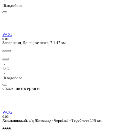
·
Цілодобово
WOG
0.0
0
Запоріжжя, Донецьке шосе, 7
1.47 км
₴₴₴₴
₴₴₴
·
АЗС
·
Цілодобово
Схожі автосервіси
WOG
0.0
0
Хмельницький, а/д Житомир - Чернівці - Тереблече 178 км
₴₴₴₴