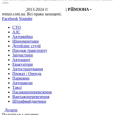
сайтів.
2013-2024 ©
REMZO
| Р☰МЗОНА
•
remzo.com.ua. Всі права захищені.
Facebook
Youtube
СТО
АЗС
Автомийки
Шиномонтажи
Детейлінг студії
Продаж транспорту
Запчастини
Автошрот
Евакуатори
Автострахування
Прокат / Оренда
Парковки
Автошколи
Таксі
Пасажироперевезення
Вантажоперевезення
Штрафмайданчики
Додати
Поділіться з друзями