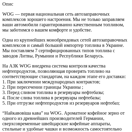
Опис
WOG — первая национальная сеть автозаправочных
комплексов хорошего настроения. Мы не только заправляем
ваши автомобили гарантированно качественным топливом,
мы заботимся о вашем комфорте и удобстве.
Одна из крупнейших монобрендовых сетей автозаправочных
комплексов и самый большой импортер топлива в Украине.
Мы поставляем 7 сертифицированных типов топлива с
заводов Литвы, Румынии и Республики Беларусь.
На АЗК WOG внедрена система контроля качества
нефтепродуктов, позволяющая проверять топливо на
соответствующие стандартам, на каждом этапе его доставки:
1. При заключении международных контрактов;
2. При пересечении границы Украины ;
3. Перед сливом топлива в резервуары нефтебазы;
4. После слива топлива в резервуары нефтебазы;
5. При отгрузке нефтепродуктов из резервуаров нефтебаз;
“Найкавовіша кава” на WOG. Ароматное кофейное зерно от
одного из древнейших производителей Германии,
сверхсовременные швейцарские кофейные аппараты,
стильные и удобные чашки и возможность самостоятельно