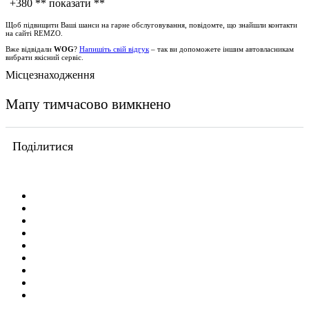
+380
** показати **
Щоб підвищити Ваші шанси на гарне обслуговування, повідомте, що знайшли контакти
на сайті
REMZO
.
Вже відвідали
WOG
?
Напишіть свій відгук
– так ви допоможете іншим автовласникам
вибрати якісний сервіс.
Місцезнаходження
Мапу тимчасово вимкнено
Поділитися