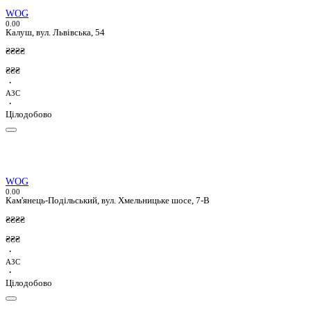
WOG
0.0
0
Калуш, вул. Львівська, 54
₴₴₴₴
₴₴₴
·
АЗС
·
Цілодобово
WOG
0.0
0
Кам'янець-Подільський, вул. Хмельницьке шосе, 7-В
₴₴₴₴
₴₴₴
·
АЗС
·
Цілодобово