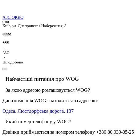
АЗС ОККО
0.0
0
Київ, ул. Днепровская Набережная, 8
₴₴₴₴
₴₴₴
·
АЗС
·
Цілодобово
Найчастіші питання про WOG
За якою адресою розташовується WOG?
Дана компанія WOG знаходиться за адресою:
Одеса, Люстдорфська дорога, 137
Який номер телефону у WOG?
Дзвінки приймаються за номером телефону +380 80 030-05-25