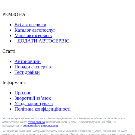
РЕМЗОНА
Всі автосервіси
Каталог автопослуг
Мапа автосервісів
ДОДАТИ АВТОСЕРВІС
Статті
Автоновини
Поради експертів
Тест-драйви
Інформація
Про нас
Зворотній зв’язок
Угода користувача
Політика конфіденційності
Усі зареєстровані компанії є самостійними юридичними чи фізичними особами, за діяльність яких
адміністрація сайту
remzo.com.ua
відповідальності не несе. Використовуючи цей сайт, Ви
погоджуєтесь з
умовами його використання
.
Усі права на розміщені матеріали належать їхнім законним власникам. Думки, висловлені на сайті
remzo.com.ua є власністю їх авторів. Адміністрація сайту не несе відповідальності за вміст зовнішніх