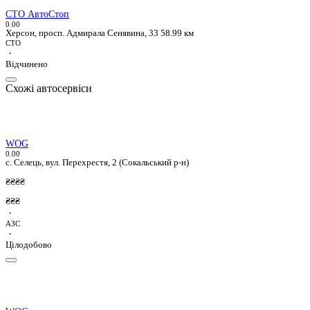
СТО АвтоСтоп
0.0
0
Херсон, просп. Адмирала Сенявина, 33
58.99 км
СТО
·
Відчинено
Схожі автосервіси
WOG
0.0
0
с. Селець, вул. Перехрестя, 2 (Сокальський р-н)
₴₴₴₴
₴₴₴
·
АЗС
·
Цілодобово