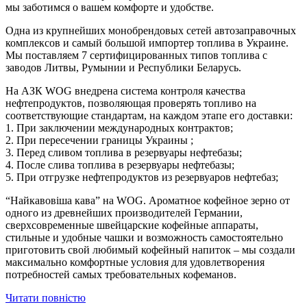
мы заботимся о вашем комфорте и удобстве.
Одна из крупнейших монобрендовых сетей автозаправочных
комплексов и самый большой импортер топлива в Украине.
Мы поставляем 7 сертифицированных типов топлива с
заводов Литвы, Румынии и Республики Беларусь.
На АЗК WOG внедрена система контроля качества
нефтепродуктов, позволяющая проверять топливо на
соответствующие стандартам, на каждом этапе его доставки:
1. При заключении международных контрактов;
2. При пересечении границы Украины ;
3. Перед сливом топлива в резервуары нефтебазы;
4. После слива топлива в резервуары нефтебазы;
5. При отгрузке нефтепродуктов из резервуаров нефтебаз;
“Найкавовіша кава” на WOG. Ароматное кофейное зерно от
одного из древнейших производителей Германии,
сверхсовременные швейцарские кофейные аппараты,
стильные и удобные чашки и возможность самостоятельно
приготовить свой ​​любимый кофейный напиток – мы создали
максимально комфортные условия для удовлетворения
потребностей самых требовательных кофеманов.
Читати повністю