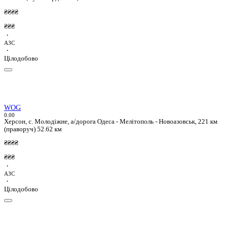
₴₴₴₴
₴₴₴
·
АЗС
·
Цілодобово
WOG
0.0
0
Херсон, с. Молодіжне, а/дорога Одеса - Мелітополь - Новоазовськ, 221 км
(праворуч)
52.62 км
₴₴₴₴
₴₴₴
·
АЗС
·
Цілодобово