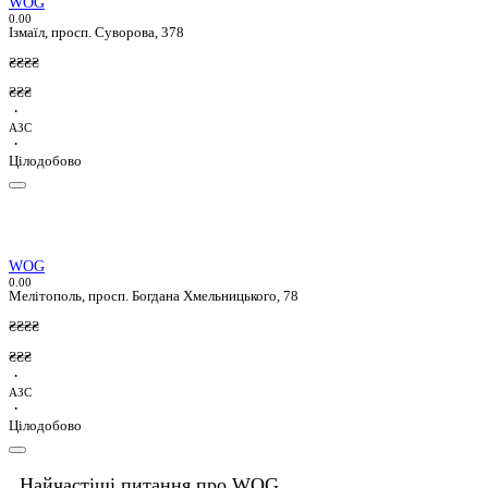
WOG
0.0
0
Ізмаїл, просп. Суворова, 378
₴₴₴₴
₴₴₴
·
АЗС
·
Цілодобово
WOG
0.0
0
Мелітополь, просп. Богдана Хмельницького, 78
₴₴₴₴
₴₴₴
·
АЗС
·
Цілодобово
Найчастіші питання про WOG