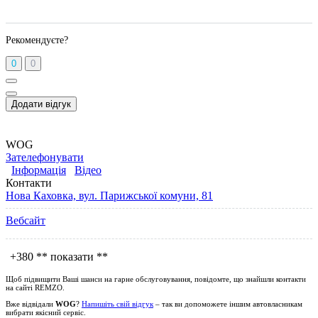
Рекомендуєте?
0
0
Додати відгук
WOG
Зателефонувати
Інформація
Відео
Контакти
Нова Каховка, вул. Парижської комуни, 81
Вебсайт
+380
** показати **
Щоб підвищити Ваші шанси на гарне обслуговування, повідомте, що знайшли контакти
на сайті
REMZO
.
Вже відвідали
WOG
?
Напишіть свій відгук
– так ви допоможете іншим автовласникам
вибрати якісний сервіс.