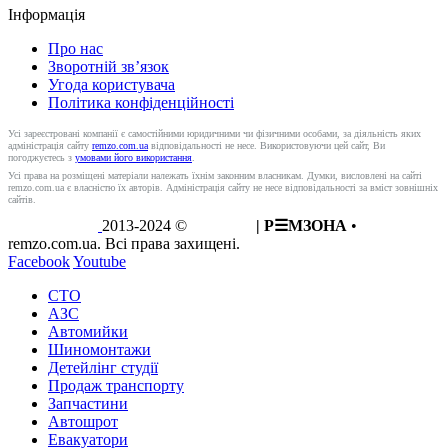
Інформація
Про нас
Зворотній зв’язок
Угода користувача
Політика конфіденційності
Усі зареєстровані компанії є самостійними юридичними чи фізичними особами, за діяльність яких
адміністрація сайту
remzo.com.ua
відповідальності не несе. Використовуючи цей сайт, Ви
погоджуєтесь з
умовами його використання
.
Усі права на розміщені матеріали належать їхнім законним власникам. Думки, висловлені на сайті
remzo.com.ua є власністю їх авторів. Адміністрація сайту не несе відповідальності за вміст зовнішніх
сайтів.
2013-2024 ©
REMZO
| Р☰МЗОНА
•
remzo.com.ua. Всі права захищені.
Facebook
Youtube
СТО
АЗС
Автомийки
Шиномонтажи
Детейлінг студії
Продаж транспорту
Запчастини
Автошрот
Евакуатори