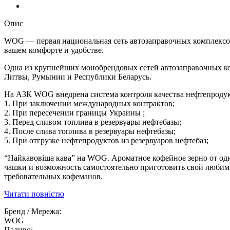
Опис
WOG — первая национальная сеть автозаправочных комплексов
вашем комфорте и удобстве.
Одна из крупнейших монобрендовых сетей автозаправочных ко
Литвы, Румынии и Республики Беларусь.
На АЗК WOG внедрена система контроля качества нефтепродукт
1. При заключении международных контрактов;
2. При пересечении границы Украины ;
3. Перед сливом топлива в резервуары нефтебазы;
4. После слива топлива в резервуары нефтебазы;
5. При отгрузке нефтепродуктов из резервуаров нефтебаз;
“Найкавовіша кава” на WOG. Ароматное кофейное зерно от од
чашки и возможность самостоятельно приготовить свой ​​люб
требовательных кофеманов.
Читати повністю
Бренд / Мережа:
WOG
Паливо: