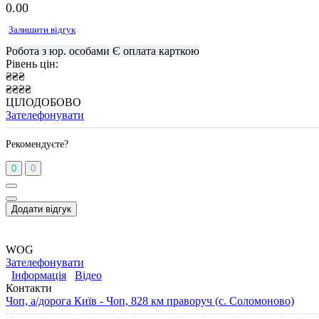
0.0
0
Залишити відгук
Робота з юр. особами
Є оплата карткою
Рівень цін:
₴₴₴
₴₴₴₴
ЦІЛОДОБОВО
Зателефонувати
Рекомендуєте?
0
0
Додати відгук
WOG
Зателефонувати
Інформація
Відео
Контакти
Чоп, а/дорога Київ - Чоп, 828 км праворуч (с. Соломоново)