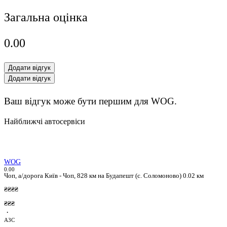
Загальна оцінка
0.0
0
Додати відгук
Додати відгук
Ваш відгук може бути першим для WOG.
Найближчі автосервіси
WOG
0.0
0
Чоп, а/дорога Київ - Чоп, 828 км на Будапешт (с. Соломоново)
0.02 км
₴₴₴₴
₴₴₴
·
АЗС