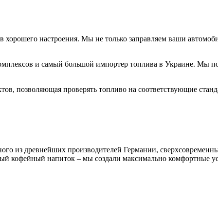
 хорошего настроения. Мы не только заправляем ваши автомоби
мплексов и самый большой импортер топлива в Украине. Мы по
ов, позволяющая проверять топливо на соответствующие стандар
ного из древнейших производителей Германии, сверхсовременн
имый кофейный напиток – мы создали максимально комфортные у