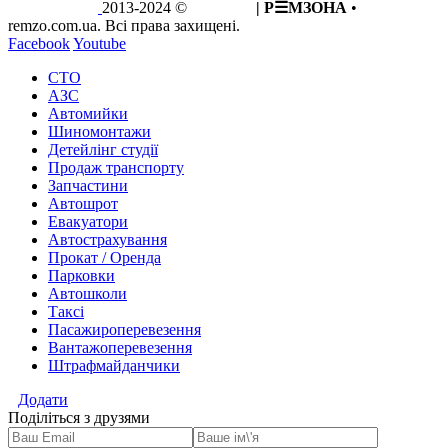
2013-2024 ©
REMZO
| Р☰МЗОНА
•
remzo.com.ua. Всі права захищені.
Facebook
Youtube
СТО
АЗС
Автомийки
Шиномонтажи
Детейлінг студії
Продаж транспорту
Запчастини
Автошрот
Евакуатори
Автострахування
Прокат / Оренда
Парковки
Автошколи
Таксі
Пасажироперевезення
Вантажоперевезення
Штрафмайданчики
Додати
Поділіться з друзями