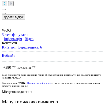
0
0
Додати відгук
WOG
Зателефонувати
Інформація
Відео
Контакти
Київ, вул. Берковецька, 6
Вебсайт
+380
** показати **
Щоб підвищити Ваші шанси на гарне обслуговування, повідомте, що знайшли контакти
на сайті
REMZO
.
Вже відвідали
WOG
?
Напишіть свій відгук
– так ви допоможете іншим автовласникам
вибрати якісний сервіс.
Місцезнаходження
Мапу тимчасово вимкнено