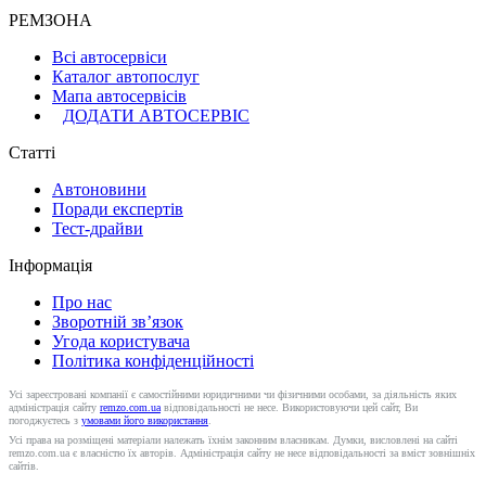
РЕМЗОНА
Всі автосервіси
Каталог автопослуг
Мапа автосервісів
ДОДАТИ АВТОСЕРВІС
Статті
Автоновини
Поради експертів
Тест-драйви
Інформація
Про нас
Зворотній зв’язок
Угода користувача
Політика конфіденційності
Усі зареєстровані компанії є самостійними юридичними чи фізичними особами, за діяльність яких
адміністрація сайту
remzo.com.ua
відповідальності не несе. Використовуючи цей сайт, Ви
погоджуєтесь з
умовами його використання
.
Усі права на розміщені матеріали належать їхнім законним власникам. Думки, висловлені на сайті
remzo.com.ua є власністю їх авторів. Адміністрація сайту не несе відповідальності за вміст зовнішніх
сайтів.