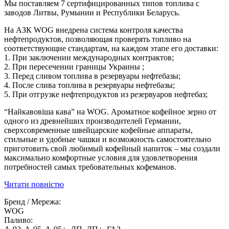
Мы поставляем 7 сертифицированных типов топлива с
заводов Литвы, Румынии и Республики Беларусь.
На АЗК WOG внедрена система контроля качества
нефтепродуктов, позволяющая проверять топливо на
соответствующие стандартам, на каждом этапе его доставки:
1. При заключении международных контрактов;
2. При пересечении границы Украины ;
3. Перед сливом топлива в резервуары нефтебазы;
4. После слива топлива в резервуары нефтебазы;
5. При отгрузке нефтепродуктов из резервуаров нефтебаз;
“Найкавовіша кава” на WOG. Ароматное кофейное зерно от
одного из древнейших производителей Германии,
сверхсовременные швейцарские кофейные аппараты,
стильные и удобные чашки и возможность самостоятельно
приготовить свой ​​любимый кофейный напиток – мы создали
максимально комфортные условия для удовлетворения
потребностей самых требовательных кофеманов.
Читати повністю
Бренд / Мережа:
WOG
Паливо: