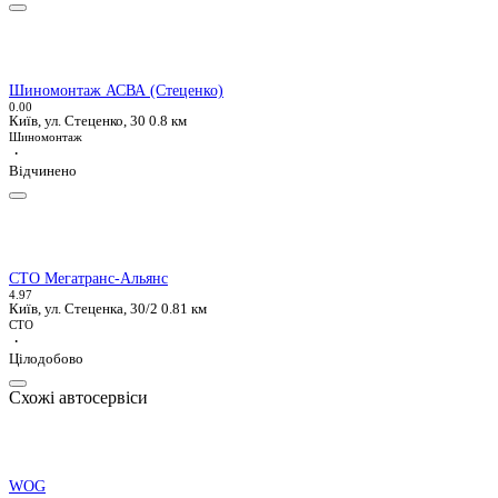
Шиномонтаж АСВА (Стеценко)
0.0
0
Київ, ул. Стеценко, 30
0.8 км
Шиномонтаж
·
Відчинено
СТО Мегатранс-Альянс
4.9
7
Київ, ул. Стеценка, 30/2
0.81 км
СТО
·
Цілодобово
Схожі автосервіси
WOG