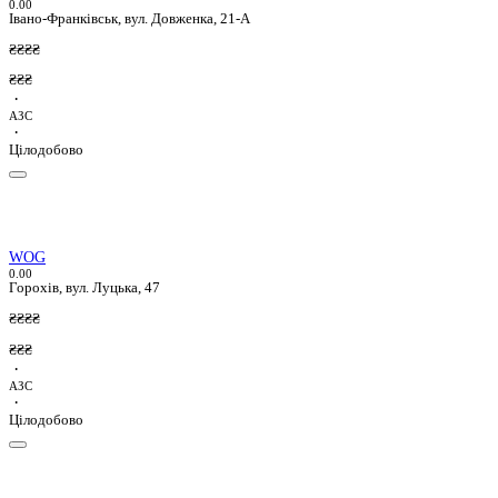
0.0
0
Івано-Франківськ, вул. Довженка, 21-А
₴₴₴₴
₴₴₴
·
АЗС
·
Цілодобово
WOG
0.0
0
Горохів, вул. Луцька, 47
₴₴₴₴
₴₴₴
·
АЗС
·
Цілодобово