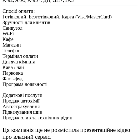
A-92, A-95, A-95+, ДП, ДП+, ГАЗ
Спосіб оплати:
Готівковий, Безготівковий, Карта (Visa/MasterCard)
Зручності для клієнтів
Санвузол
Wi-Fi
Кафе
Магазин
Телефон
Термінал оплати
Дитяча кімната
Кава / чай
Парковка
Фаст-фуд
Програма лояльності
Додаткові послуги
Продаж автохімії
Автострахування
Підкачування шин
Продаж олив та технічних рідин
Ця компанія ще не розмістила презентаційне відео
про власний сервіс.