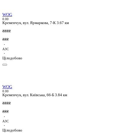
WOG
0.0
0
Кременчук, вул. Ярмаркова, 7-К
3.67 км
₴₴₴₴
₴₴₴
·
АЗС
·
Цілодобово
WOG
0.0
0
Кременчук, вул. Київська, 66-Б
3.84 км
₴₴₴₴
₴₴₴
·
АЗС
·
Цілодобово