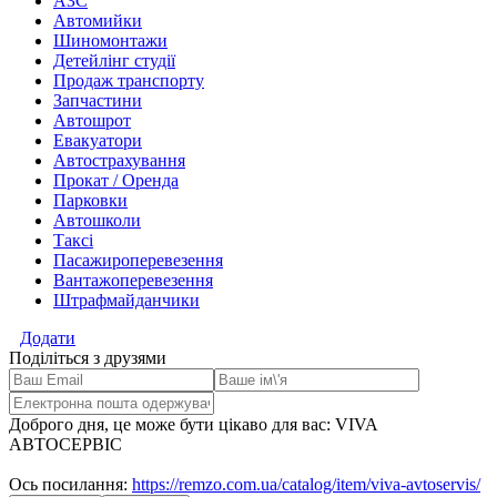
АЗС
Автомийки
Шиномонтажи
Детейлінг студії
Продаж транспорту
Запчастини
Автошрот
Евакуатори
Автострахування
Прокат / Оренда
Парковки
Автошколи
Таксі
Пасажироперевезення
Вантажоперевезення
Штрафмайданчики
Додати
Поділіться з друзями
Доброго дня, це може бути цікаво для вас: VIVA
АВТОСЕРВІС
Ось посилання:
https://remzo.com.ua/catalog/item/viva-avtoservis/