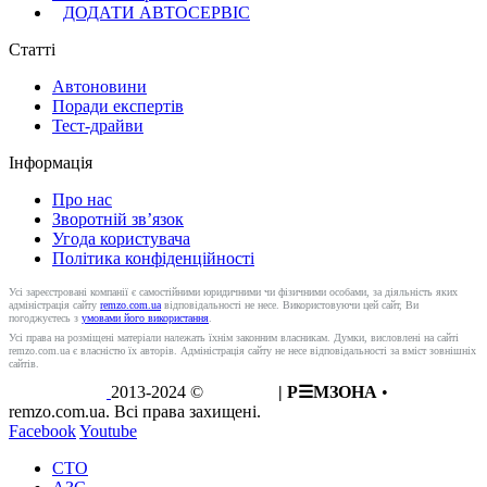
ДОДАТИ АВТОСЕРВІС
Статті
Автоновини
Поради експертів
Тест-драйви
Інформація
Про нас
Зворотній зв’язок
Угода користувача
Політика конфіденційності
Усі зареєстровані компанії є самостійними юридичними чи фізичними особами, за діяльність яких
адміністрація сайту
remzo.com.ua
відповідальності не несе. Використовуючи цей сайт, Ви
погоджуєтесь з
умовами його використання
.
Усі права на розміщені матеріали належать їхнім законним власникам. Думки, висловлені на сайті
remzo.com.ua є власністю їх авторів. Адміністрація сайту не несе відповідальності за вміст зовнішніх
сайтів.
2013-2024 ©
REMZO
| Р☰МЗОНА
•
remzo.com.ua. Всі права захищені.
Facebook
Youtube
СТО