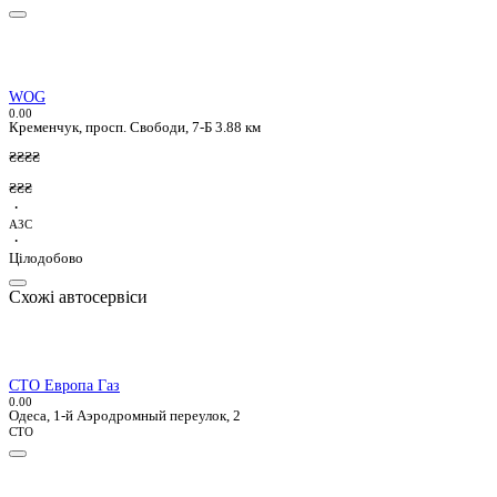
WOG
0.0
0
Кременчук, просп. Свободи, 7-Б
3.88 км
₴₴₴₴
₴₴₴
·
АЗС
·
Цілодобово
Схожі автосервіси
СТО Европа Газ
0.0
0
Одеса, 1-й Аэродромный переулок, 2
СТО