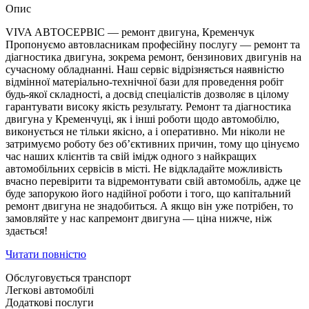
Опис
VIVA АВТОСЕРВІС — ремонт двигуна, Кременчук
Пропонуємо автовласникам професійну послугу — ремонт та
діагностика двигуна, зокрема ремонт, бензинових двигунів на
сучасному обладнанні. Наш сервіс відрізняється наявністю
відмінної матеріально-технічної бази для проведення робіт
будь-якої складності, а досвід спеціалістів дозволяє в цілому
гарантувати високу якість результату. Ремонт та діагностика
двигуна у Кременчуці, як і інші роботи щодо автомобілю,
виконується не тільки якісно, а і оперативно. Ми ніколи не
затримуємо роботу без об’єктивних причин, тому що цінуємо
час наших клієнтів та свій імідж одного з найкращих
автомобільних сервісів в місті. Не відкладайте можливість
вчасно перевірити та відремонтувати свій автомобіль, адже це
буде запорукою його надійної роботи і того, що капітальний
ремонт двигуна не знадобиться. А якщо він уже потрібен, то
замовляйте у нас капремонт двигуна — ціна нижче, ніж
здається!
Читати повністю
Обслуговується транспорт
Легкові автомобілі
Додаткові послуги