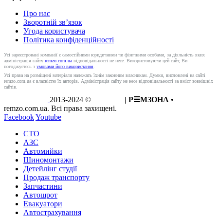
Про нас
Зворотній зв’язок
Угода користувача
Політика конфіденційності
Усі зареєстровані компанії є самостійними юридичними чи фізичними особами, за діяльність яких
адміністрація сайту
remzo.com.ua
відповідальності не несе. Використовуючи цей сайт, Ви
погоджуєтесь з
умовами його використання
.
Усі права на розміщені матеріали належать їхнім законним власникам. Думки, висловлені на сайті
remzo.com.ua є власністю їх авторів. Адміністрація сайту не несе відповідальності за вміст зовнішніх
сайтів.
2013-2024 ©
REMZO
| Р☰МЗОНА
•
remzo.com.ua. Всі права захищені.
Facebook
Youtube
СТО
АЗС
Автомийки
Шиномонтажи
Детейлінг студії
Продаж транспорту
Запчастини
Автошрот
Евакуатори
Автострахування