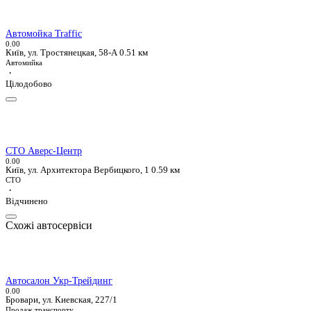
Автомойка Traffic
0.0
0
Київ, ул. Тростянецкая, 58-А
0.51 км
Автомийка
·
Цілодобово
СТО Аверс-Центр
0.0
0
Київ, ул. Архитектора Вербицкого, 1
0.59 км
СТО
·
Відчинено
Схожі автосервіси
Автосалон Укр-Трейдинг
0.0
0
Бровари, ул. Киевская, 227/1
Продаж транспорту