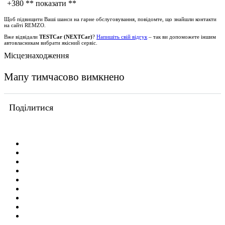
+380
** показати **
Щоб підвищити Ваші шанси на гарне обслуговування, повідомте, що знайшли контакти
на сайті
REMZO
.
Вже відвідали
TESTCar (NEXTCar)
?
Напишіть свій відгук
– так ви допоможете іншим
автовласникам вибрати якісний сервіс.
Місцезнаходження
Мапу тимчасово вимкнено
Поділитися