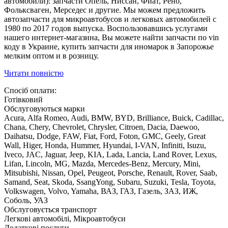
автомобили): запчасти Опель, Ниссан, Фиат, Рено,
Фольксваген, Мерседес и другие. Мы можем предложить
автозапчасти для микроавтобусов и легковых автомобилей с
1980 по 2017 годов выпуска. Воспользовавшись услугами
нашего интернет-магазина, Вы можете найти запчасти по vin
коду в Украине, купить запчасти для иномарок в Запорожье
мелким оптом и в розницу.
Читати повністю
Спосіб оплати:
Готівковий
Обслуговуються марки
Acura, Alfa Romeo, Audi, BMW, BYD, Brilliance, Buick, Cadillac,
Chana, Chery, Chevrolet, Chrysler, Citroen, Dacia, Daewoo,
Daihatsu, Dodge, FAW, Fiat, Ford, Foton, GMC, Geely, Great
Wall, Higer, Honda, Hummer, Hyundai, I-VAN, Infiniti, Isuzu,
Iveco, JAC, Jaguar, Jeep, KIA, Lada, Lancia, Land Rover, Lexus,
Lifan, Lincoln, MG, Mazda, Mercedes-Benz, Mercury, Mini,
Mitsubishi, Nissan, Opel, Peugeot, Porsche, Renault, Rover, Saab,
Samand, Seat, Skoda, SsangYong, Subaru, Suzuki, Tesla, Toyota,
Volkswagen, Volvo, Yamaha, ВАЗ, ГАЗ, Газель, ЗАЗ, ИЖ,
Соболь, УАЗ
Обслуговується транспорт
Легкові автомобілі, Мікроавтобуси
Додаткові послуги