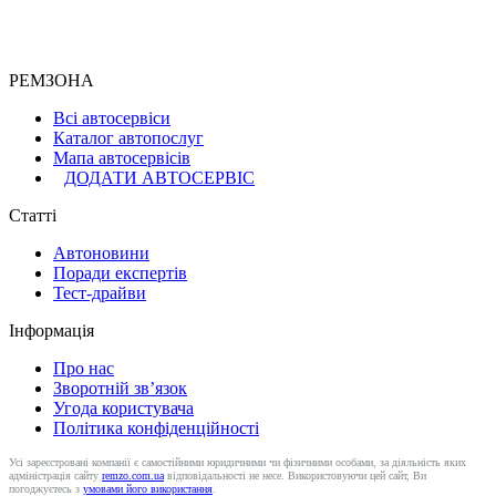
РЕМЗОНА
Всі автосервіси
Каталог автопослуг
Мапа автосервісів
ДОДАТИ АВТОСЕРВІС
Статті
Автоновини
Поради експертів
Тест-драйви
Інформація
Про нас
Зворотній зв’язок
Угода користувача
Політика конфіденційності
Усі зареєстровані компанії є самостійними юридичними чи фізичними особами, за діяльність яких
адміністрація сайту
remzo.com.ua
відповідальності не несе. Використовуючи цей сайт, Ви
погоджуєтесь з
умовами його використання
.