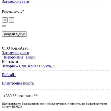
Зателефонувати
Рекомендуєте?
0
0
Додати відгук
СТО КланАвто
Зателефонувати
Інформація
Відео
Контакти
Запоріжжя, ул. Кривая Бухта, 1
Вебсайт
Електронна пошта
+380
** показати **
Щоб підвищити Ваші шанси на гарне обслуговування, повідомте, що знайшли контакти
на сайті
REMZO
.