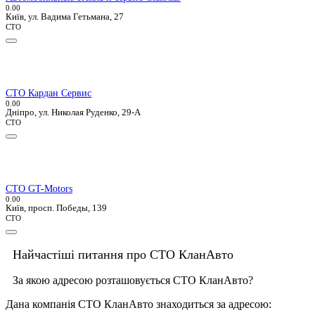
0.0
0
Київ, ул. Вадима Гетьмана, 27
СТО
СТО Кардан Сервис
0.0
0
Дніпро, ул. Николая Руденко, 29-А
СТО
СТО GT-Motors
0.0
0
Київ, просп. Победы, 139
СТО
Найчастіші питання про СТО КланАвто
За якою адресою розташовується СТО КланАвто?
Дана компанія СТО КланАвто знаходиться за адресою: