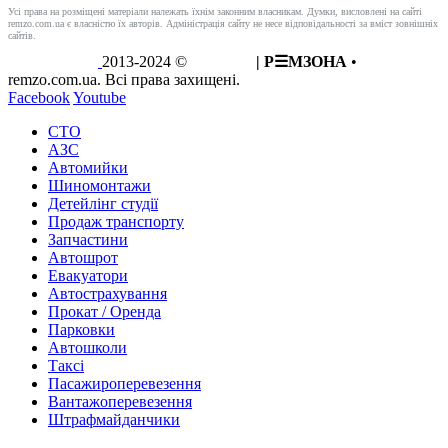
Усі права на розміщені матеріали належать їхнім законним власникам. Думки, висловлені на сайті
remzo.com.ua є власністю їх авторів. Адміністрація сайту не несе відповідальності за вміст зовнішніх
сайтів.
2013-2024 ©
REMZO
| Р☰МЗОНА
•
remzo.com.ua. Всі права захищені.
Facebook
Youtube
СТО
АЗС
Автомийки
Шиномонтажи
Детейлінг студії
Продаж транспорту
Запчастини
Автошрот
Евакуатори
Автострахування
Прокат / Оренда
Парковки
Автошколи
Таксі
Пасажироперевезення
Вантажоперевезення
Штрафмайданчики