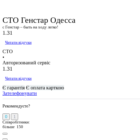
СТО Генстар Одесса
с Генстар – быть на ходу легко!
1.3
1
Читати відгуки
СТО
•
Авторизований сервіс
1.3
1
Читати відгуки
Є гарантія
Є оплата карткою
Зателефонувати
Рекомендуєте?
0
1
Співробітники:
більше 150