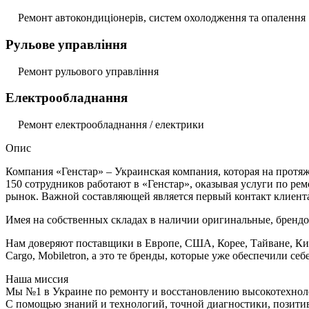
Ремонт автокондиціонерів, систем охолодження та опалення
Рульове управління
Ремонт рульового управління
Електрообладнання
Ремонт електрообладнання / електрики
Опис
Компания «Генстар» – Украинская компания, которая на протя
150 сотрудников работают в «Генстар», оказывая услуги по ре
рынок. Важной составляющей является первый контакт клиента 
Имея на собственных складах в наличии оригинальные, брендов
Нам доверяют поставщики в Европе, США, Корее, Тайване, Китае
Cargo, Mobiletron, а это те бренды, которые уже обеспечили с
Наша миссия
Мы №1 в Украине по ремонту и восстановлению высокотехноло
С помощью знаний и технологий, точной диагностики, позити