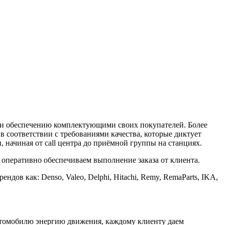
в и обеспечению комплектующими своих покупателей. Более
в соответствии с требованиями качества, которые диктует
 начиная от call центра до приёмной группы на станциях.
 оперативно обеспечиваем выполнение заказа от клиента.
ов как: Denso, Valeo, Delphi, Hitachi, Remy, RemaParts, IKA,
автомобилю энергию движения, каждому клиенту даем