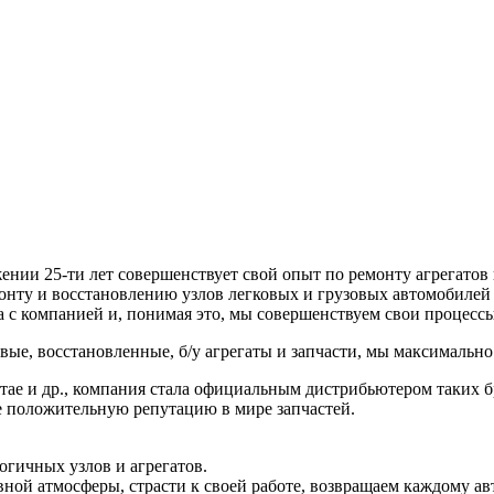
жении 25-ти лет совершенствует свой опыт по ремонту агрегато
монту и восстановлению узлов легковых и грузовых автомобилей 
с компанией и, понимая это, мы совершенствуем свои процессы,
ые, восстановленные, б/у агрегаты и запчасти, мы максимально
 и др., компания стала официальным дистрибьютером таких бренд
ебе положительную репутацию в мире запчастей.
гичных узлов и агрегатов.
вной атмосферы, страсти к своей работе, возвращаем каждому 