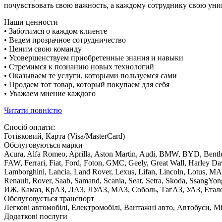
почувствовать свою важность, а каждому сотруднику свою уни
Наши ценности
• Заботимся о каждом клиенте
• Ведем прозрачное сотрудничество
• Ценим свою команду
• Усовершенствуем приобретенные знания и навыки
• Стремимся к познанию новых технологий
• Оказываем те услуги, которыми пользуемся сами
• Продаем тот товар, который покупаем для себя
• Уважаем мнение каждого
Читати повністю
Спосіб оплати:
Готівковий, Карта (Visa/MasterCard)
Обслуговуються марки
Acura, Alfa Romeo, Aprilla, Aston Martin, Audi, BMW, BYD, Bentley
FAW, Ferrari, Fiat, Ford, Foton, GMC, Geely, Great Wall, Harley D
Lamborghini, Lancia, Land Rover, Lexus, Lifan, Lincoln, Lotus, M
Renault, Rover, Saab, Samand, Scania, Seat, Setra, Skoda, SsangY
ИЖ, Камаз, КрАЗ, ЛАЗ, ЛУАЗ, МАЗ, Соболь, ТагАЗ, УАЗ, Етал
Обслуговується транспорт
Легкові автомобілі, Електромобілі, Вантажні авто, Автобуси, 
Додаткові послуги