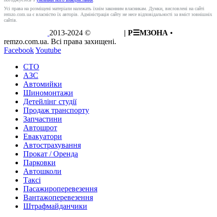
Усі права на розміщені матеріали належать їхнім законним власникам. Думки, висловлені на сайті
remzo.com.ua є власністю їх авторів. Адміністрація сайту не несе відповідальності за вміст зовнішніх
сайтів.
2013-2024 ©
REMZO
| Р☰МЗОНА
•
remzo.com.ua. Всі права захищені.
Facebook
Youtube
СТО
АЗС
Автомийки
Шиномонтажи
Детейлінг студії
Продаж транспорту
Запчастини
Автошрот
Евакуатори
Автострахування
Прокат / Оренда
Парковки
Автошколи
Таксі
Пасажироперевезення
Вантажоперевезення
Штрафмайданчики