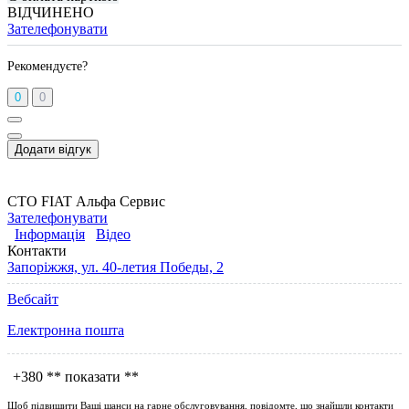
ВІДЧИНЕНО
Зателефонувати
Рекомендуєте?
0
0
Додати відгук
СТО FIAT Альфа Сервис
Зателефонувати
Інформація
Відео
Контакти
Запоріжжя, ул. 40-летия Победы, 2
Вебсайт
Електронна пошта
+380
** показати **
Щоб підвищити Ваші шанси на гарне обслуговування, повідомте, що знайшли контакти