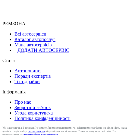
РЕМЗОНА
Всі автосервіси
Каталог автопослуг
Мапа автосервісів
ДОДАТИ АВТОСЕРВІС
Статті
Автоновини
Поради експертів
Тест-драйви
Інформація
Про нас
Зворотній зв’язок
Угода користувача
Політика конфіденційності
Усі зареєстровані компанії є самостійними юридичними чи фізичними особами, за діяльність яких
адміністрація сайту
remzo.com.ua
відповідальності не несе. Використовуючи цей сайт, Ви
погоджуєтесь з
умовами його використання
.