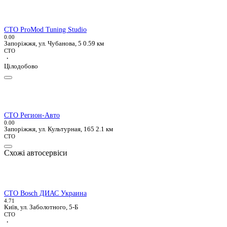
СТО ProMod Tuning Studio
0.0
0
Запоріжжя, ул. Чубанова, 5
0.59 км
СТО
·
Цілодобово
СТО Регион-Авто
0.0
0
Запоріжжя, ул. Культурная, 165
2.1 км
СТО
Схожі автосервіси
СТО Bosch ДИАС Украина
4.7
1
Київ, ул. Заболотного, 5-Б
СТО
·