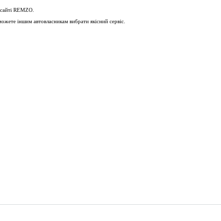
 сайті
REMZO
.
можете іншим автовласникам вибрати якісний сервіс.