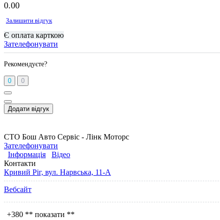
0.0
0
Залишити відгук
Є оплата карткою
Зателефонувати
Рекомендуєте?
0
0
Додати відгук
СТО Бош Авто Сервіс - Лінк Моторс
Зателефонувати
Інформація
Відео
Контакти
Кривий Ріг, вул. Нарвська, 11-А
Вебсайт
+380
** показати **