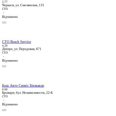
2.7
7
Черкаси, ул. Смелянская, 131
СТО
·
Відчинено
СТО Bosch Service
4.2
9
Дніпро, ул. Передовая, 671
СТО
·
Відчинено
Бош Авто Сервіс Бровакар
0.0
0
Бровари, бул. Независимости, 22-Б
СТО
·
Відчинено