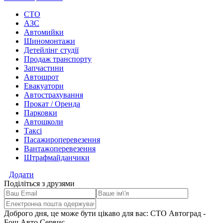
СТО
АЗС
Автомийки
Шиномонтажи
Детейлінг студії
Продаж транспорту
Запчастини
Автошрот
Евакуатори
Автострахування
Прокат / Оренда
Парковки
Автошколи
Таксі
Пасажироперевезення
Вантажоперевезення
Штрафмайданчики
Додати
Поділіться з друзями
Доброго дня, це може бути цікаво для вас: СТО Автоград -
Бош Авто Сервис