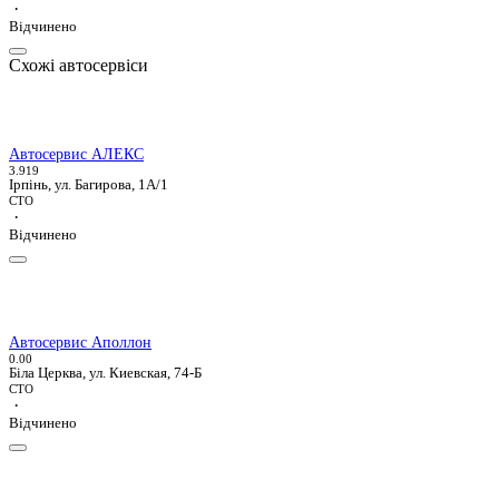
·
Відчинено
Схожі автосервіси
Автосервис АЛЕКС
3.9
19
Ірпінь, ул. Багирова, 1А/1
СТО
·
Відчинено
Автосервис Аполлон
0.0
0
Біла Церква, ул. Киевская, 74-Б
СТО
·
Відчинено