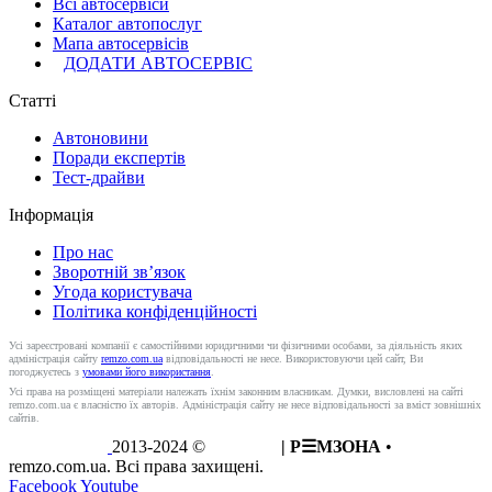
Всі автосервіси
Каталог автопослуг
Мапа автосервісів
ДОДАТИ АВТОСЕРВІС
Статті
Автоновини
Поради експертів
Тест-драйви
Інформація
Про нас
Зворотній зв’язок
Угода користувача
Політика конфіденційності
Усі зареєстровані компанії є самостійними юридичними чи фізичними особами, за діяльність яких
адміністрація сайту
remzo.com.ua
відповідальності не несе. Використовуючи цей сайт, Ви
погоджуєтесь з
умовами його використання
.
Усі права на розміщені матеріали належать їхнім законним власникам. Думки, висловлені на сайті
remzo.com.ua є власністю їх авторів. Адміністрація сайту не несе відповідальності за вміст зовнішніх
сайтів.
2013-2024 ©
REMZO
| Р☰МЗОНА
•
remzo.com.ua. Всі права захищені.
Facebook
Youtube