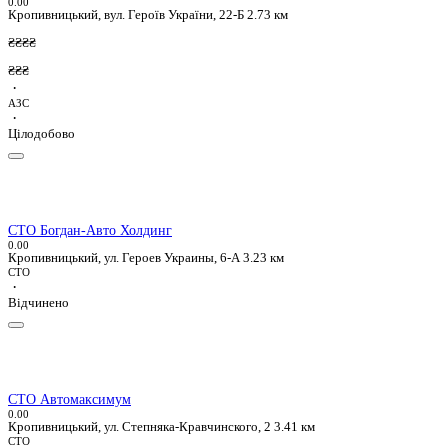
0.0
0
Кропивницький, вул. Героїв України, 22-Б
2.73 км
₴₴₴₴
₴₴₴
·
АЗС
·
Цілодобово
СТО Богдан-Авто Холдинг
0.0
0
Кропивницький, ул. Героев Украины, 6-А
3.23 км
СТО
·
Відчинено
СТО Автомаксимум
0.0
0
Кропивницький, ул. Степняка-Кравчинского, 2
3.41 км
СТО