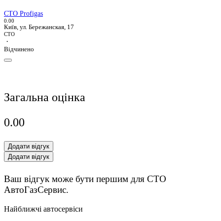
СТО Profigas
0.0
0
Київ, ул. Бережанская, 17
СТО
·
Відчинено
Загальна оцінка
0.0
0
Додати відгук
Додати відгук
Ваш відгук може бути першим для СТО
АвтоГазСервис.
Найближчі автосервіси