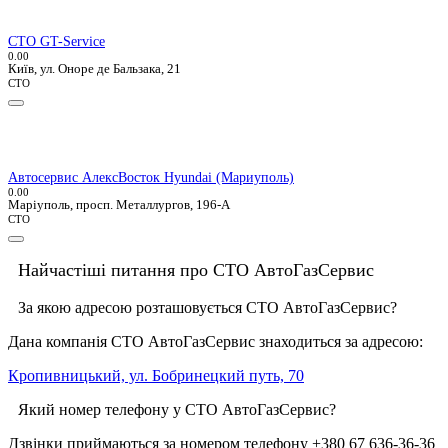
СТО GT-Service
0.0
0
Київ, ул. Оноре де Бальзака, 21
СТО
Автосервис АлексВосток Hyundai (Мариуполь)
0.0
0
Маріуполь, просп. Металлургов, 196-А
СТО
Найчастіші питання про СТО АвтоГазСервис
За якою адресою розташовується СТО АвтоГазСервис?
Дана компанія СТО АвтоГазСервис знаходиться за адресою:
Кропивницький, ул. Бобринецкий путь, 70
Який номер телефону у СТО АвтоГазСервис?
Дзвінки приймаються за номером телефону +380 67 636-36-36