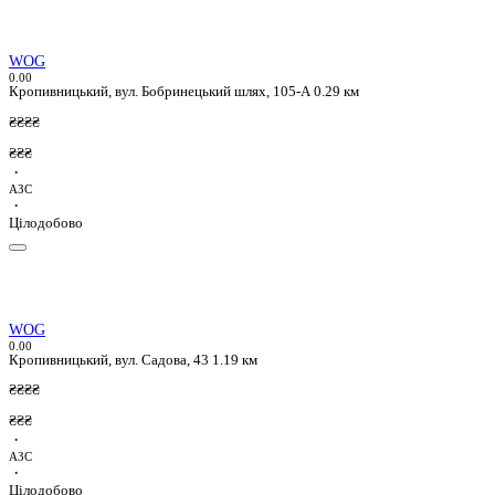
WOG
0.0
0
Кропивницький, вул. Бобринецький шлях, 105-А
0.29 км
₴₴₴₴
₴₴₴
·
АЗС
·
Цілодобово
WOG
0.0
0
Кропивницький, вул. Садова, 43
1.19 км
₴₴₴₴
₴₴₴
·
АЗС
·
Цілодобово