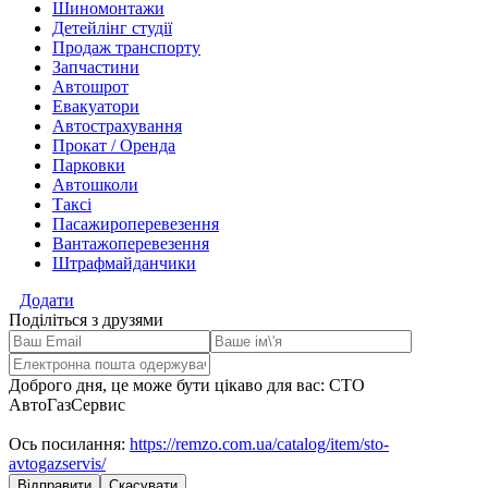
Шиномонтажи
Детейлінг студії
Продаж транспорту
Запчастини
Автошрот
Евакуатори
Автострахування
Прокат / Оренда
Парковки
Автошколи
Таксі
Пасажироперевезення
Вантажоперевезення
Штрафмайданчики
Додати
Поділіться з друзями
Доброго дня, це може бути цікаво для вас: СТО
АвтоГазСервис
Ось посилання:
https://remzo.com.ua/catalog/item/sto-
avtogazservis/
Відправити
Скасувати