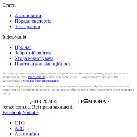
Статті
Автоновини
Поради експертів
Тест-драйви
Інформація
Про нас
Зворотній зв’язок
Угода користувача
Політика конфіденційності
Усі зареєстровані компанії є самостійними юридичними чи фізичними особами, за діяльність яких
адміністрація сайту
remzo.com.ua
відповідальності не несе. Використовуючи цей сайт, Ви
погоджуєтесь з
умовами його використання
.
Усі права на розміщені матеріали належать їхнім законним власникам. Думки, висловлені на сайті
remzo.com.ua є власністю їх авторів. Адміністрація сайту не несе відповідальності за вміст зовнішніх
сайтів.
2013-2024 ©
REMZO
| Р☰МЗОНА
•
remzo.com.ua. Всі права захищені.
Facebook
Youtube
СТО
АЗС
Автомийки