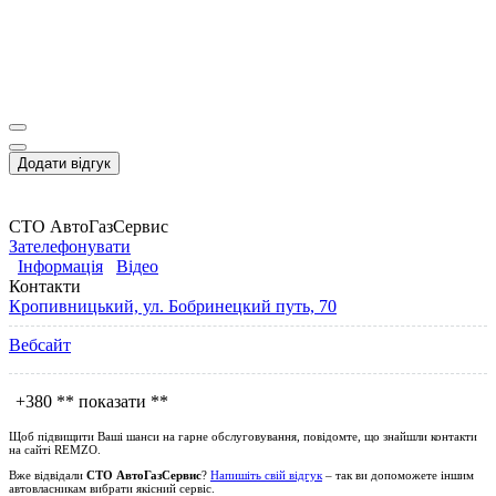
Додати відгук
СТО АвтоГазСервис
Зателефонувати
Інформація
Відео
Контакти
Кропивницький, ул. Бобринецкий путь, 70
Вебсайт
+380
** показати **
Щоб підвищити Ваші шанси на гарне обслуговування, повідомте, що знайшли контакти
на сайті
REMZO
.
Вже відвідали
СТО АвтоГазСервис
?
Напишіть свій відгук
– так ви допоможете іншим
автовласникам вибрати якісний сервіс.