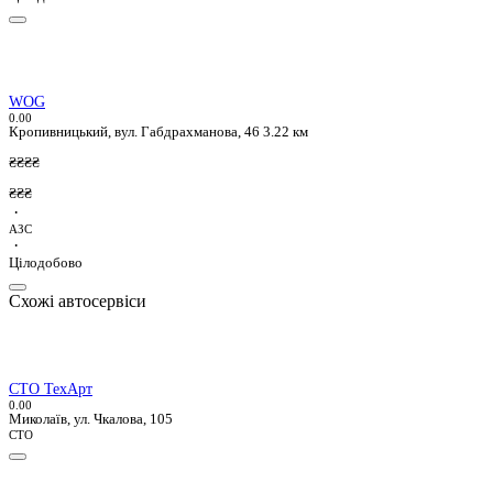
WOG
0.0
0
Кропивницький, вул. Габдрахманова, 46
3.22 км
₴₴₴₴
₴₴₴
·
АЗС
·
Цілодобово
Схожі автосервіси
СТО ТехАрт
0.0
0
Миколаїв, ул. Чкалова, 105
СТО