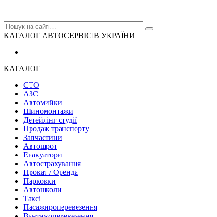
КАТАЛОГ АВТОСЕРВІСІВ УКРАЇНИ
КАТАЛОГ
СТО
АЗС
Автомийки
Шиномонтажи
Детейлінг студії
Продаж транспорту
Запчастини
Автошрот
Евакуатори
Автострахування
Прокат / Оренда
Парковки
Автошколи
Таксі
Пасажироперевезення
Вантажоперевезення