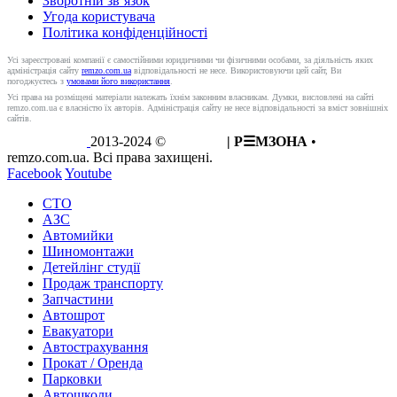
Зворотній зв’язок
Угода користувача
Політика конфіденційності
Усі зареєстровані компанії є самостійними юридичними чи фізичними особами, за діяльність яких
адміністрація сайту
remzo.com.ua
відповідальності не несе. Використовуючи цей сайт, Ви
погоджуєтесь з
умовами його використання
.
Усі права на розміщені матеріали належать їхнім законним власникам. Думки, висловлені на сайті
remzo.com.ua є власністю їх авторів. Адміністрація сайту не несе відповідальності за вміст зовнішніх
сайтів.
2013-2024 ©
REMZO
| Р☰МЗОНА
•
remzo.com.ua. Всі права захищені.
Facebook
Youtube
СТО
АЗС
Автомийки
Шиномонтажи
Детейлінг студії
Продаж транспорту
Запчастини
Автошрот
Евакуатори
Автострахування
Прокат / Оренда
Парковки
Автошколи