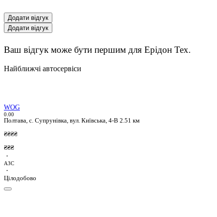
Додати відгук
Додати відгук
Ваш відгук може бути першим для Ерідон Тех.
Найближчі автосервіси
WOG
0.0
0
Полтава, с. Супрунiвка, вул. Київська, 4-В
2.51 км
₴₴₴₴
₴₴₴
·
АЗС
·
Цілодобово