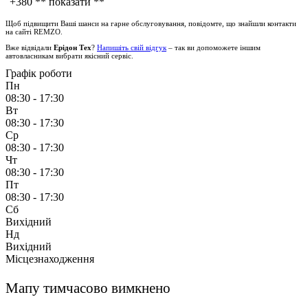
+380
** показати **
Щоб підвищити Ваші шанси на гарне обслуговування, повідомте, що знайшли контакти
на сайті
REMZO
.
Вже відвідали
Ерідон Тех
?
Напишіть свій відгук
– так ви допоможете іншим
автовласникам вибрати якісний сервіс.
Графік роботи
Пн
08:30 - 17:30
Вт
08:30 - 17:30
Ср
08:30 - 17:30
Чт
08:30 - 17:30
Пт
08:30 - 17:30
Сб
Вихідний
Нд
Вихідний
Місцезнаходження
Мапу тимчасово вимкнено