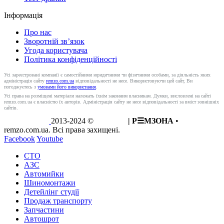
Інформація
Про нас
Зворотній зв’язок
Угода користувача
Політика конфіденційності
Усі зареєстровані компанії є самостійними юридичними чи фізичними особами, за діяльність яких
адміністрація сайту
remzo.com.ua
відповідальності не несе. Використовуючи цей сайт, Ви
погоджуєтесь з
умовами його використання
.
Усі права на розміщені матеріали належать їхнім законним власникам. Думки, висловлені на сайті
remzo.com.ua є власністю їх авторів. Адміністрація сайту не несе відповідальності за вміст зовнішніх
сайтів.
2013-2024 ©
REMZO
| Р☰МЗОНА
•
remzo.com.ua. Всі права захищені.
Facebook
Youtube
СТО
АЗС
Автомийки
Шиномонтажи
Детейлінг студії
Продаж транспорту
Запчастини
Автошрот