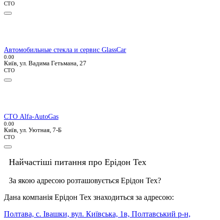
СТО
Автомобильные стекла и сервис GlassCar
0.0
0
Київ, ул. Вадима Гетьмана, 27
СТО
СТО Alfa-AutoGas
0.0
0
Київ, ул. Уютная, 7-Б
СТО
Найчастіші питання про Ерідон Тех
За якою адресою розташовується Ерідон Тех?
Дана компанія Ерідон Тех знаходиться за адресою:
Полтава, с. Івашки, вул. Київська, 1в, Полтавський р-н,