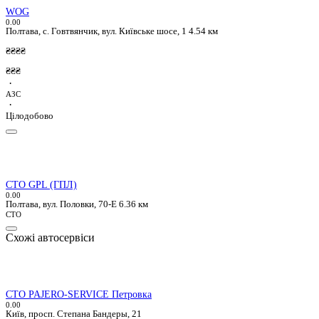
WOG
0.0
0
Полтава, с. Говтвянчик, вул. Київське шосе, 1
4.54 км
₴₴₴₴
₴₴₴
·
АЗС
·
Цілодобово
СТО GPL (ГПЛ)
0.0
0
Полтава, вул. Половки, 70-Е
6.36 км
СТО
Схожі автосервіси
СТО PAJERO-SERVICE Петровка
0.0
0
Київ, просп. Степана Бандеры, 21