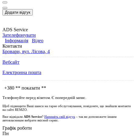
Додати відгук
ADS Service
Зателефонувати
Інформація
Відео
Контакти
Бровари, вул. Лісова, 4
Вебсайт
Електронна пошта
+380
** показати **
Телефонуйте перед візитом. Є попередній запис.
Щоб підвищити Ваші шанси на гарне обслуговування, повідомте, що знайшли контакти
на сайті
REMZO
.
Вже відвідали
ADS Service
?
Напишіть свій відгук
– так ви допоможете іншим
автовласникам вибрати якісний сервіс.
Графік роботи
Пн