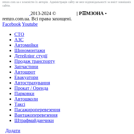
remzo.com.ua є власністю їх авторів. Адміністрація сайту не несе відповідальності за вміст зовнішніх
сайтів.
2013-2024 ©
REMZO
| Р☰МЗОНА
•
remzo.com.ua. Всі права захищені.
Facebook
Youtube
СТО
АЗС
Автомийки
Шиномонтажи
Детейлінг студії
Продаж транспорту
Запчастини
Автошрот
Евакуатори
Автострахування
Прокат / Оренда
Парковки
Автошколи
Таксі
Пасажироперевезення
Вантажоперевезення
Штрафмайданчики
Додати