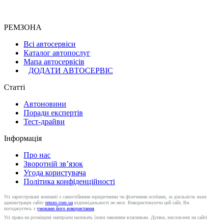
РЕМЗОНА
Всі автосервіси
Каталог автопослуг
Мапа автосервісів
ДОДАТИ АВТОСЕРВІС
Статті
Автоновини
Поради експертів
Тест-драйви
Інформація
Про нас
Зворотній зв’язок
Угода користувача
Політика конфіденційності
Усі зареєстровані компанії є самостійними юридичними чи фізичними особами, за діяльність яких
адміністрація сайту
remzo.com.ua
відповідальності не несе. Використовуючи цей сайт, Ви
погоджуєтесь з
умовами його використання
.
Усі права на розміщені матеріали належать їхнім законним власникам. Думки, висловлені на сайті