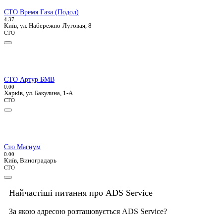
СТО Время Газа (Подол)
4.3
7
Київ, ул. Набережно-Луговая, 8
СТО
СТО Артур БМВ
0.0
0
Харків, ул. Бакулина, 1-А
СТО
Сто Магнум
0.0
0
Київ, Виноградарь
СТО
Найчастіші питання про ADS Service
За якою адресою розташовується ADS Service?